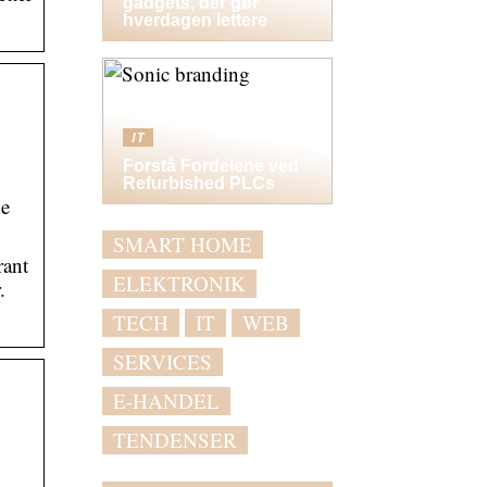
gadgets, der gør
hverdagen lettere
IT
Forstå Fordelene ved
Refurbished PLCs
de
SMART HOME
rant
ELEKTRONIK
.
TECH
IT
WEB
SERVICES
E-HANDEL
TENDENSER