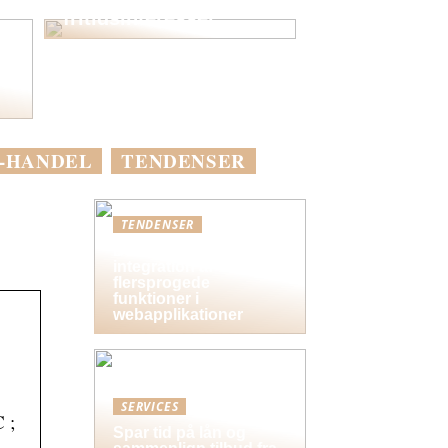
fritidsinteresser
-
-HANDEL
TENDENSER
TENDENSER
Bedste praksis for
integration af
flersprogede
funktioner i
webapplikationer
SERVICES
 ;
Spar tid på lån og