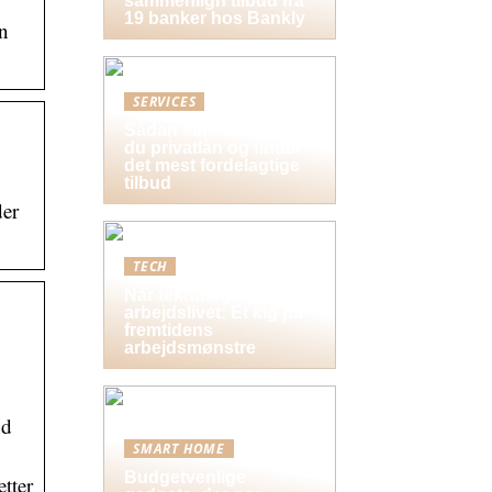
sammenlign tilbud fra
19 banker hos Bankly
en
SERVICES
Sådan sammenligner
du privatlån og finder
det mest fordelagtige
tilbud
der
TECH
Når teknologi former
arbejdslivet: Et kig på
fremtidens
arbejdsmønstre
nd
SMART HOME
Budgetvenlige
tter