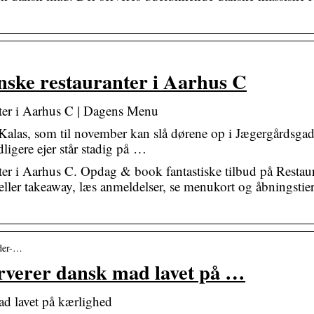
ske restauranter i Aarhus C
ter i Aarhus C | Dagens Menu
 Kalas, som til november kan slå dørene op i Jægergårdsga
igere ejer står stadig på …
er i Aarhus C. Opdag & book fantastiske tilbud på Restau
ller takeaway, læs anmeldelser, se menukort og åbningstier
eder-…
erverer dansk mad lavet på …
ad lavet på kærlighed