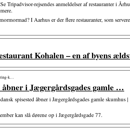
Se Tripadvisor-rejsendes anmeldelser af restauranter i Århu
 mere.
mormormad? I Aarhus er der flere restauranter, som servere
staurant Kohalen – en af byens ælds
vering-k…
ed åbner i Jægergårdsgades gamle …
dansk spisested åbner i Jægergårdsgades gamle skumhus |
ovember kan slå dørene op i Jægergårdsgade 77.