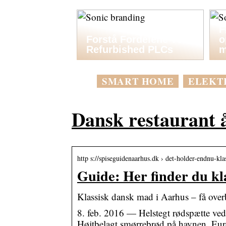
F
Forstå Fordelene ved
o
Refurbished PLCs
m
SMART HOME
ELEKT
Dansk restaurant 
http s://spiseguidenaarhus.dk › det-holder-endnu-kl
Guide: Her finder du kl
Klassisk dansk mad i Aarhus – få ove
8. feb. 2016 — Helstegt rødspætte v
Højtbelagt smørrebrød på havnen. E