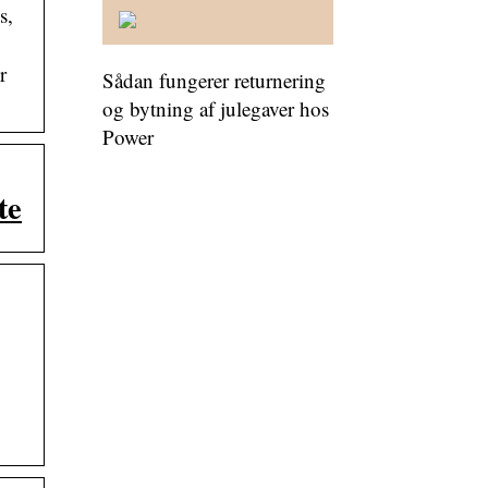
s,
r
Sådan fungerer returnering
og bytning af julegaver hos
Power
te