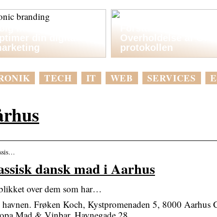
ølg med tiden og
Forståelse og
ptimer din digitale
Overholdelse af GHG
arketing
protokollen
RONIK
TECH
IT
WEB
SERVICES
E
århus
assis…
assisk dansk mad i Aarhus
rblikket over dem som har…
ed havnen. Frøken Koch, Kystpromenaden 5, 8000 Aarhus C
uropa Mad & Vinbar, Havnegade 28, …