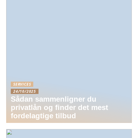
SERVICES
24/10/2025
Sådan sammenligner du
privatlån og finder det mest
fordelagtige tilbud