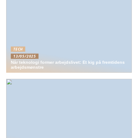
TECH
13/05/2025
Når teknologi former arbejdslivet: Et kig på fremtidens
arbejdsmønstre