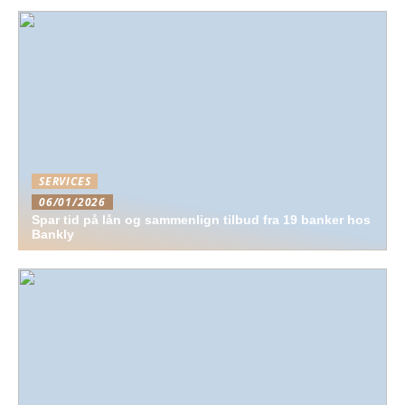
SERVICES
06/01/2026
Spar tid på lån og sammenlign tilbud fra 19 banker hos
Bankly