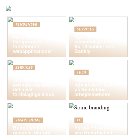
TENDENSER
SERVICES
Bedste praksis for
integration af
Spar tid på lån og
flersprogede
sammenlign tilbud
funktioner i
fra 19 banker hos
webapplikationer
Bankly
SERVICES
TECH
Sådan
sammenligner du
Når teknologi former
privatlån og finder
arbejdslivet: Et kig
det mest
på fremtidens
fordelagtige tilbud
arbejdsmønstre
SMART HOME
IT
Budgetvenlige
Forstå Fordelene
gadgets, der gør
ved Refurbished