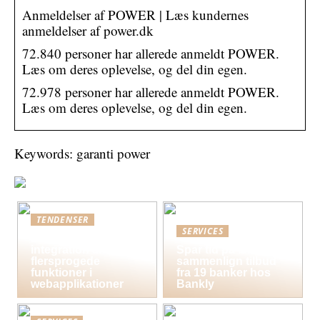
Anmeldelser af POWER | Læs kundernes
anmeldelser af power.dk
72.840 personer har allerede anmeldt POWER.
Læs om deres oplevelse, og del din egen.
72.978 personer har allerede anmeldt POWER.
Læs om deres oplevelse, og del din egen.
Keywords: garanti power
TENDENSER
SERVICES
Bedste praksis for
integration af
Spar tid på lån og
flersprogede
sammenlign tilbud
funktioner i
fra 19 banker hos
webapplikationer
Bankly