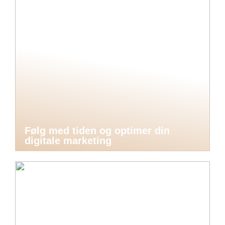
Følg med tiden og optimer din
digitale marketing