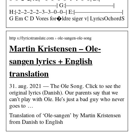
————————-| G:|————————-|
H:|-2–2–2–2–3–3–0–0–| E:|————————-|
G Em C D Vores for�ldre siger v| LyricsOchordS
http s://lyricstranslate.com › ole-sangen-ole-song
Martin Kristensen – Ole-
sangen lyrics + English
translation
31. aug. 2021 — The Ole Song. Click to see the
original lyrics (Danish). Our parents say that we
can’t play with Ole. He’s just a bad guy who never
goes to …
Translation of ‘Ole-sangen’ by Martin Kristensen
from Danish to English