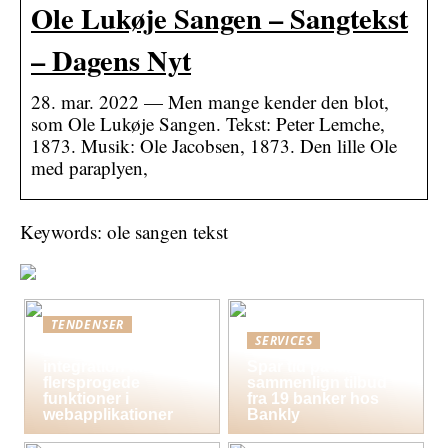
Ole Lukøje Sangen – Sangtekst
– Dagens Nyt
28. mar. 2022 — Men mange kender den blot,
som Ole Lukøje Sangen. Tekst: Peter Lemche,
1873. Musik: Ole Jacobsen, 1873. Den lille Ole
med paraplyen,
Keywords: ole sangen tekst
TENDENSER
SERVICES
Bedste praksis for
integration af
Spar tid på lån og
flersprogede
sammenlign tilbud
funktioner i
fra 19 banker hos
webapplikationer
Bankly