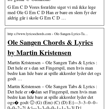
G Em C D Vores forældre siger vi må ikke lege
med Ole G Em C D Han er bare en slem fyr der
aldrig går i skole G Em C D …
http s://www.lyricsochords.com › Ole-Sangen-Lyrics-Ta…
Ole Sangen Chords & Lyrics
by Martin Kristensen
Martin Kristensen – Ole Sangen Tabs & Lyrics :
Det hele er s dan set Fingerspil, men hvis man
bedre kan lide bare at spille akkorder lyder det ogs
godt …
Martin Kristensen – Ole Sangen Tabs & Lyrics :
Det hele er s�dan set Fingerspil, men hvis man
bedre kan lide bare at spille akkorder lyder det
ogs� godt 🙂 (G) (Em) (C) (D) E:|—3–3–0–0–
0–0–2–2| A:|—3–3–0–0–1–1–3–3| D:|