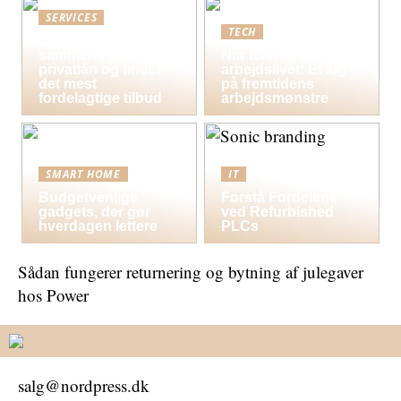
SERVICES
TECH
Sådan
sammenligner du
Når teknologi former
privatlån og finder
arbejdslivet: Et kig
det mest
på fremtidens
fordelagtige tilbud
arbejdsmønstre
SMART HOME
IT
Budgetvenlige
Forstå Fordelene
gadgets, der gør
ved Refurbished
hverdagen lettere
PLCs
Sådan fungerer returnering og bytning af julegaver
hos Power
salg@nordpress.dk