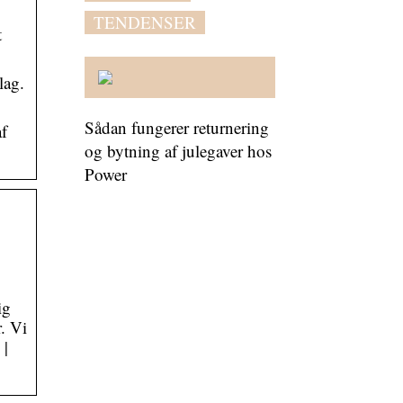
TENDENSER
t
lag.
Sådan fungerer returnering
af
og bytning af julegaver hos
Power
ig
. Vi
 |