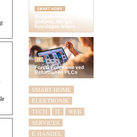
SMART HOME
Budgetvenlige
ng
gadgets, der gør
hverdagen lettere
IT
Forstå Fordelene ved
Refurbished PLCs
–
SMART HOME
år
ELEKTRONIK
TECH
IT
WEB
SERVICES
E-HANDEL