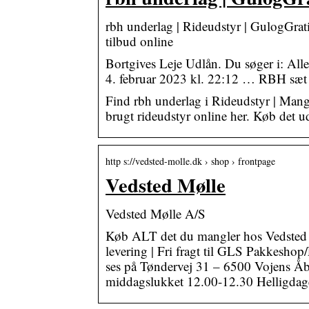
rbh underlag | Rideudstyr | GulogGrati
tilbud online
Bortgives Leje Udlån. Du søger i: All
4. februar 2023 kl. 22:12 … RBH sæt
Find rbh underlag i Rideudstyr | Mangl
brugt rideudstyr online her. Køb det u
http s://vedsted-molle.dk › shop › frontpage
Vedsted Mølle
Vedsted Mølle A/S
Køb ALT det du mangler hos Vedsted M
levering | Fri fragt til GLS Pakkeshop
ses på Tøndervej 31 – 6500 Vojens Åb
middagslukket 12.00-12.30 Helligdage