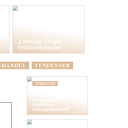
-
3 forslag til nye
fritidsinteresser
-HANDEL
TENDENSER
TENDENSER
Bedste praksis for
integration af
flersprogede
funktioner i
webapplikationer