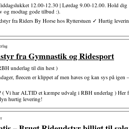
iddagslukket 12.00-12.30 | Lørdag 9.00-12.00. Hold dig
v og modtag gode tilbud :).
udstyr fra Riders By Horse hos Rytterstuen ✓ Hurtig leveri
erlag
tyr fra Gymnastik og Ridesport
BH underlag til din hest )
ger, fleecen er klippet af men haves og kan sys på igen 
? ( Vi har ALTID et kæmpe udvalg i RBH underlag ) Her f
n hurtig levering!
yr
is – Brugt Rideudstyr billigt til salg