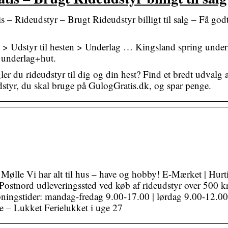
s – Rideudstyr – Brugt Rideudstyr billigt til salg – Få god
e > Udstyr til hesten > Underlag … Kingsland spring under
 underlag+hut.
er du rideudstyr til dig og din hest? Find et bredt udvalg 
dstyr, du skal bruge på GulogGratis.dk, og spar penge.
ølle Vi har alt til hus – have og hobby! E-Mærket | Hurt
/Postnord udleveringssted ved køb af rideudstyr over 500 kr
ningstider: mandag-fredag 9.00-17.00 | lørdag 9.00-12.00
 – Lukket Ferielukket i uge 27