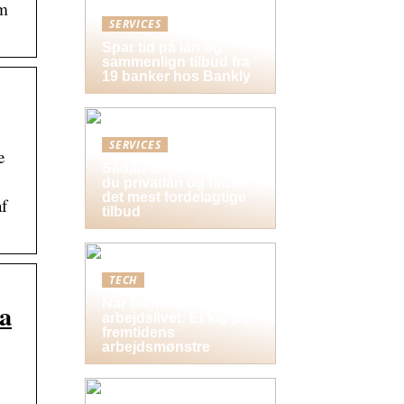
um
SERVICES
Spar tid på lån og
sammenlign tilbud fra
19 banker hos Bankly
SERVICES
e
Sådan sammenligner
du privatlån og finder
det mest fordelagtige
af
tilbud
TECH
Når teknologi former
ra
arbejdslivet: Et kig på
fremtidens
arbejdsmønstre