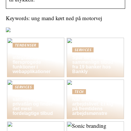
Keywords: ung mand kørt ned på motorvej
TENDENSER
SERVICES
Bedste praksis for
integration af
Spar tid på lån og
flersprogede
sammenlign tilbud
funktioner i
fra 19 banker hos
webapplikationer
Bankly
SERVICES
TECH
Sådan
sammenligner du
Når teknologi former
privatlån og finder
arbejdslivet: Et kig
det mest
på fremtidens
fordelagtige tilbud
arbejdsmønstre