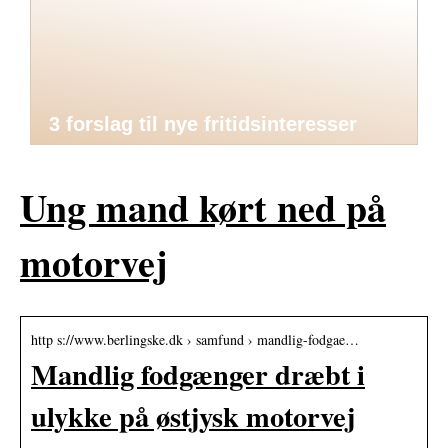
3 forslag til nye fritidsinteresser
Ung mand kørt ned på
motorvej
http s://www.berlingske.dk › samfund › mandlig-fodgae…
Mandlig fodgænger dræbt i
ulykke på østjysk motorvej