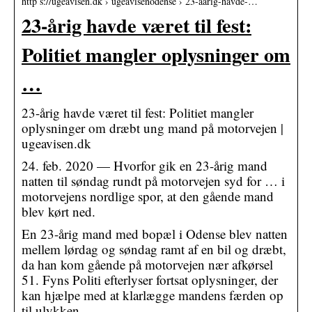
http s://ugeavisen.dk › ugeavisenodense › 23-aarig-havde-…
23-årig havde været til fest:
Politiet mangler oplysninger om
…
23-årig havde været til fest: Politiet mangler
oplysninger om dræbt ung mand på motorvejen |
ugeavisen.dk
24. feb. 2020 — Hvorfor gik en 23-årig mand
natten til søndag rundt på motorvejen syd for … i
motorvejens nordlige spor, at den gående mand
blev kørt ned.
En 23-årig mand med bopæl i Odense blev natten
mellem lørdag og søndag ramt af en bil og dræbt,
da han kom gående på motorvejen nær afkørsel
51. Fyns Politi efterlyser fortsat oplysninger, der
kan hjælpe med at klarlægge mandens færden op
til ulykken.