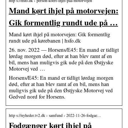
http s://hsfo.dk › person-koert-ihjel-paa-motorvejen
Mand kørt ihjel på motorvejen:
Gik formentlig rundt ude på …
Mand kørt ihjel på motorvejen: Gik formentlig
rundt ude på kørebanen | hsfo.dk
26. nov. 2022 — Horsens/E45: En mand er tidligt
lørdag morgen død, efter at han blev ramt af en
bil, mens han muligvis gik ude på den Østjyske
Motorvej ved …
Horsens/E45: En mand er tidligt lørdag morgen
død, efter at han blev ramt af en bil, mens han
muligvis gik ude på den Østjyske Motorvej ved
Gedved nord for Horsens.
http s://nyheder.tv2.dk › samfund › 2022-11-26-fodgae…
Fodgænger kørt ihjel på