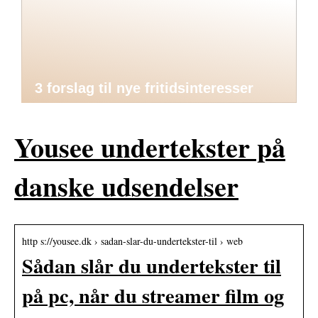
3 forslag til nye fritidsinteresser
Yousee undertekster på
danske udsendelser
http s://yousee.dk › sadan-slar-du-undertekster-til › web
Sådan slår du undertekster til
på pc, når du streamer film og