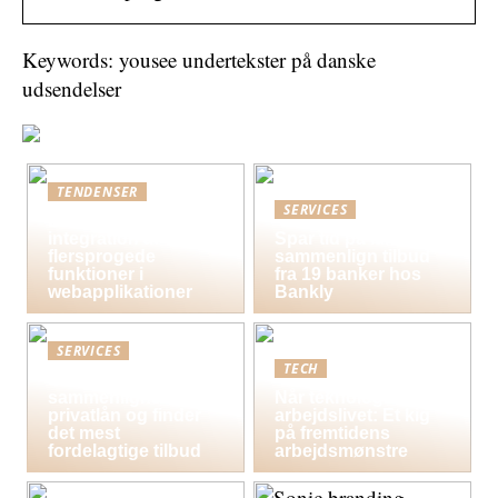
Keywords: yousee undertekster på danske
udsendelser
TENDENSER
SERVICES
Bedste praksis for
integration af
Spar tid på lån og
flersprogede
sammenlign tilbud
funktioner i
fra 19 banker hos
webapplikationer
Bankly
SERVICES
TECH
Sådan
sammenligner du
Når teknologi former
privatlån og finder
arbejdslivet: Et kig
det mest
på fremtidens
fordelagtige tilbud
arbejdsmønstre