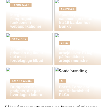
TENDENSER
SERVICES
Bedste praksis for
integration af
Spar tid på lån og
flersprogede
sammenlign tilbud
funktioner i
fra 19 banker hos
webapplikationer
Bankly
SERVICES
TECH
Sådan
sammenligner du
Når teknologi former
privatlån og finder
arbejdslivet: Et kig
det mest
på fremtidens
fordelagtige tilbud
arbejdsmønstre
SMART HOME
IT
Budgetvenlige
Forstå Fordelene
gadgets, der gør
ved Refurbished
hverdagen lettere
PLCs
Sådan fungerer returnering og bytning af julegaver